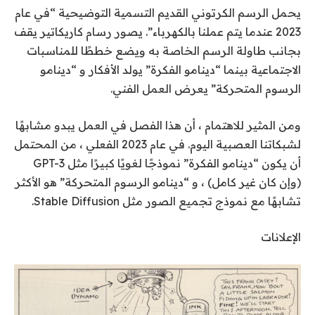
يحمل الرسم الكرتوني القديم التسمية التوضيحية “في عام
2023 عندما يتم عملنا بالكهرباء”. يصور رسام كاريكاتير يقف
بجانب طاولة الرسم الخاصة به ويضع خططًا للمناسبات
الاجتماعية بينما “دينامو الفكرة” يولد الأفكار و “دينامو
الرسوم المتحركة” يعرض العمل الفني.
ومن المثير للاهتمام ، أن هذا الفصل في العمل يبدو مشابهًا
لشبكاتنا العصبية اليوم. في عام 2023 الفعلي ، من المحتمل
أن يكون “دينامو الفكرة” نموذجًا لغويًا كبيرًا مثل GPT-3
(وإن كان غير كامل) ، و “دينامو الرسوم المتحركة” هو الأكثر
تشابهًا مع نموذج تجميع الصور مثل Stable Diffusion.
الإعلانات