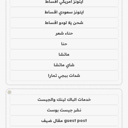
ايتونز امريكي اقساط
ايتونز سعودي اقساط
شحن يلا لودو اقساط
حناء شعر
حنا
ماتشا
شاي ماتشا
شدات ببجي تمارا
!
خدمات الباك لينك والجيست
نشر جيست بوست
guest post مقال ضيف