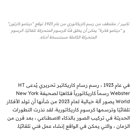
تكبير
/
مقتطف من رسم كاريكاتوري من عام 1923 توقع “دينامو كارتون”
و “دينامو فكرة” يمكن أن يخلق فنًا للرسوم المتحركة تلقائيًا. الرسوم
المتحركة الكاملة مستنسخة أدناه.
في عام 1923 ، رسم رسام كاريكاتير تحريري يُدعى HT
Webster رسماً كاريكاتورياً فكاهيًا لصحيفة New York
World يصور آلة خيالية لعام 2023 من شأنها أن تولد الأفكار
تلقائيًا وترسمها كرسوم كاريكاتورية. لقد نذرت التطورات
الحديثة في تركيب الصور بالذكاء الاصطناعي ، بعد قرن من
الزمان ، والتي يمكن في الواقع إنشاء عمل فني تلقائيًا.