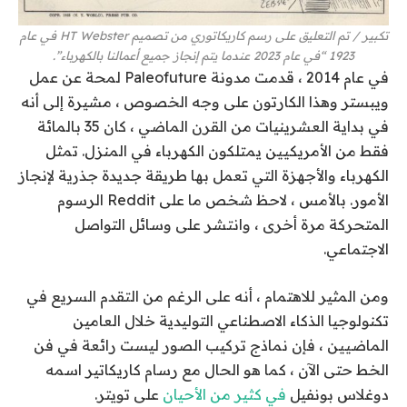
تكبير
/
تم التعليق على رسم كاريكاتوري من تصميم HT Webster في عام
1923 “في عام 2023 عندما يتم إنجاز جميع أعمالنا بالكهرباء”.
في عام 2014 ، قدمت مدونة Paleofuture لمحة عن عمل
ويبستر وهذا الكارتون على وجه الخصوص ، مشيرة إلى أنه
في بداية العشرينيات من القرن الماضي ، كان 35 بالمائة
فقط من الأمريكيين يمتلكون الكهرباء في المنزل. تمثل
الكهرباء والأجهزة التي تعمل بها طريقة جديدة جذرية لإنجاز
الأمور. بالأمس ، لاحظ شخص ما على Reddit الرسوم
المتحركة مرة أخرى ، وانتشر على وسائل التواصل
الاجتماعي.
ومن المثير للاهتمام ، أنه على الرغم من التقدم السريع في
تكنولوجيا الذكاء الاصطناعي التوليدية خلال العامين
الماضيين ، فإن نماذج تركيب الصور ليست رائعة في فن
الخط حتى الآن ، كما هو الحال مع رسام كاريكاتير اسمه
دوغلاس بونفيل
في كثير من الأحيان
على تويتر.