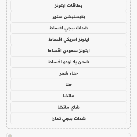
بطاقات ايتونز
بلايستيشن ستور
شدات ببجي اقساط
ايتونز امريكي اقساط
ايتونز سعودي اقساط
شحن يلا لودو اقساط
حناء شعر
حنا
ماتشا
شاي ماتشا
شدات ببجي تمارا
!