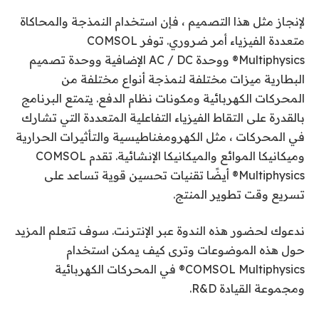
لإنجاز مثل هذا التصميم ، فإن استخدام النمذجة والمحاكاة
متعددة الفيزياء أمر ضروري. توفر COMSOL
Multiphysics® ووحدة AC / DC الإضافية ووحدة تصميم
البطارية ميزات مختلفة لنمذجة أنواع مختلفة من
المحركات الكهربائية ومكونات نظام الدفع. يتمتع البرنامج
بالقدرة على التقاط الفيزياء التفاعلية المتعددة التي تشارك
في المحركات ، مثل الكهرومغناطيسية والتأثيرات الحرارية
وميكانيكا الموائع والميكانيكا الإنشائية. تقدم COMSOL
Multiphysics® أيضًا تقنيات تحسين قوية تساعد على
تسريع وقت تطوير المنتج.
ندعوك لحضور هذه الندوة عبر الإنترنت. سوف تتعلم المزيد
حول هذه الموضوعات وترى كيف يمكن استخدام
COMSOL Multiphysics® في المحركات الكهربائية
ومجموعة القيادة R&D.