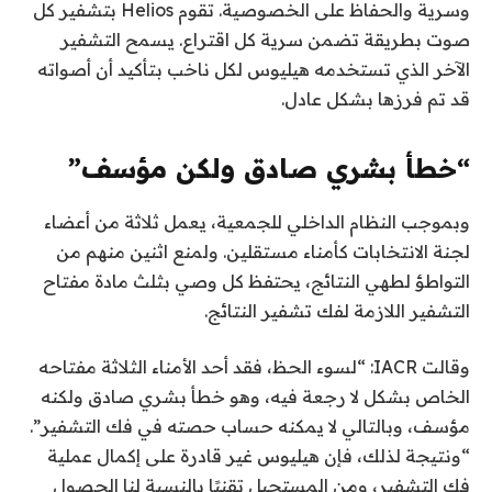
وسرية والحفاظ على الخصوصية. تقوم Helios بتشفير كل
صوت بطريقة تضمن سرية كل اقتراع. يسمح التشفير
الآخر الذي تستخدمه هيليوس لكل ناخب بتأكيد أن أصواته
قد تم فرزها بشكل عادل.
“خطأ بشري صادق ولكن مؤسف”
وبموجب النظام الداخلي للجمعية، يعمل ثلاثة من أعضاء
لجنة الانتخابات كأمناء مستقلين. ولمنع اثنين منهم من
التواطؤ لطهي النتائج، يحتفظ كل وصي بثلث مادة مفتاح
التشفير اللازمة لفك تشفير النتائج.
وقالت IACR: “لسوء الحظ، فقد أحد الأمناء الثلاثة مفتاحه
الخاص بشكل لا رجعة فيه، وهو خطأ بشري صادق ولكنه
مؤسف، وبالتالي لا يمكنه حساب حصته في فك التشفير”.
“ونتيجة لذلك، فإن هيليوس غير قادرة على إكمال عملية
فك التشفير، ومن المستحيل تقنيًا بالنسبة لنا الحصول