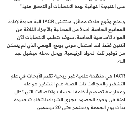
على النتيجة النهائية لهذه الانتخابات أو التحقق منها.”
ولمنع وقوع حادث مماثل، ستتبنى IACR آلية جديدة لإدارة
المفاتيح الخاصة. فبدلاً من المطالبة بالأجزاء الثلاثة من
المواد الأساسية الخاصة، سوف تتطلب الانتخابات الآن
اثنتين فقط. لقد استقال موتي يونج، الوصي الذي لم يتمكن
من توفير ثلث المواد الرئيسية. ويحل محله ميشيل عبد
الله.
IACR هي منظمة علمية غير ربحية تقدم الأبحاث في علم
التشفير والمجالات ذات الصلة. علم التشفير هو علم
وممارسة تصميم أنظمة الحساب والاتصالات التي تظل
آمنة في وجود الخصوم. يجري الشريك انتخابات جديدة
بدأت يوم الجمعة وتستمر حتى 20 ديسمبر.