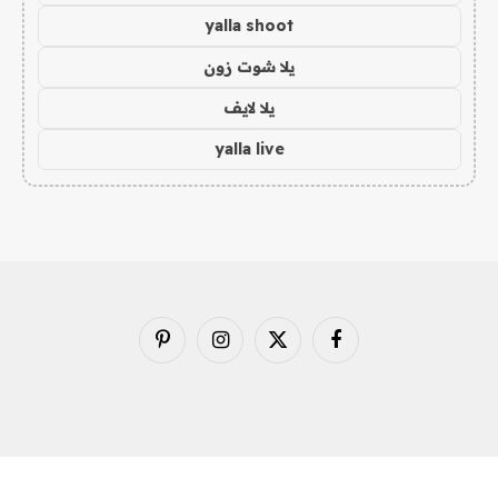
yalla shoot
يلا شوت زون
يلا لايف
yalla live
فيسبوك
X
الانستغرام
بينتيريست
(Twitter)