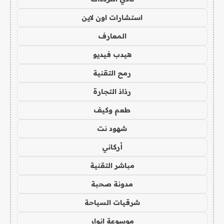
استشارات اون لاين
المعارف
هيدب فيديو
رمح التقنية
رذاذ التجارة
طعم وكيف
شهود نت
أركاني
مباشر التقنية
مدونة صحبة
شرقيات السياحة
موسوعة انوار