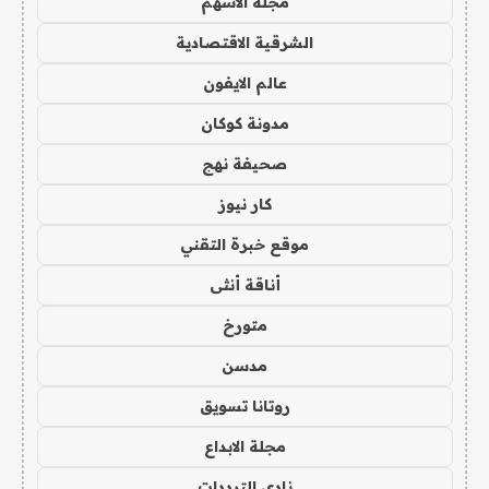
مجلة الاسهم
الشرقية الاقتصادية
عالم الايفون
مدونة كوكان
صحيفة نهج
كار نيوز
موقع خبرة التقني
أناقة أنثى
متورخ
مدسن
روتانا تسويق
مجلة الابداع
نادي الترددات