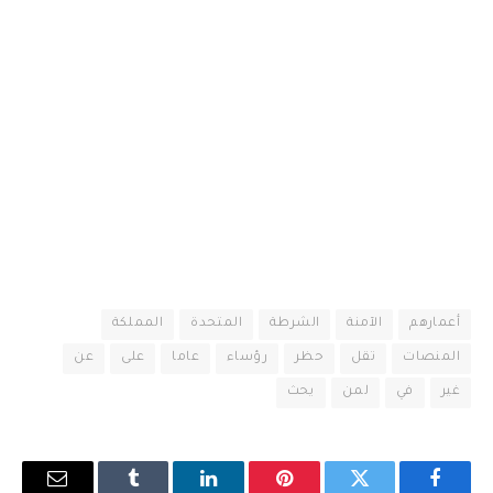
أعمارهم
الآمنة
الشرطة
المتحدة
المملكة
المنصات
تقل
حظر
رؤساء
عاما
على
عن
غير
في
لمن
يحث