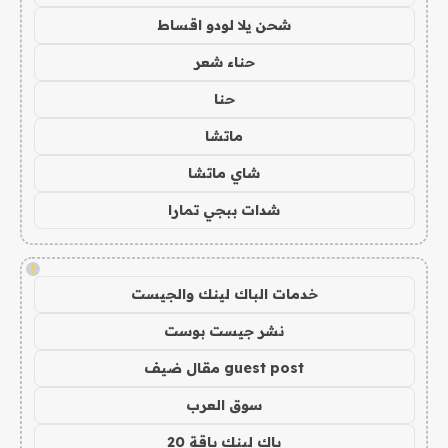
شحن يلا لودو اقساط
حناء شعر
حنا
ماتشا
شاي ماتشا
شدات ببجي تمارا
!
خدمات الباك لينك والجيست
نشر جيست بوست
guest post مقال ضيف
سوق العرب
باك لينك باقة 20