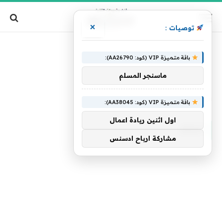
×
توصيات :
باقة متميزة VIP (كود: AA26790):
ماسنجر المسلم
الرئيسية
»
إليكم
باقة متميزة VIP (كود: AA38045):
اول اثنين ريادة اعمال
إليكم
مشاركة ارباح ادسنس