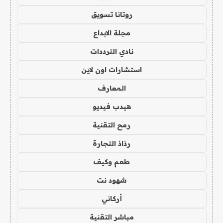
روتانا تسويق
مجلة الابداع
نادي الترددات
استشارات اون لاين
المعارف
هيدب فيديو
رمح التقنية
رذاذ التجارة
طعم وكيف
شهود نت
أركاني
مباشر التقنية