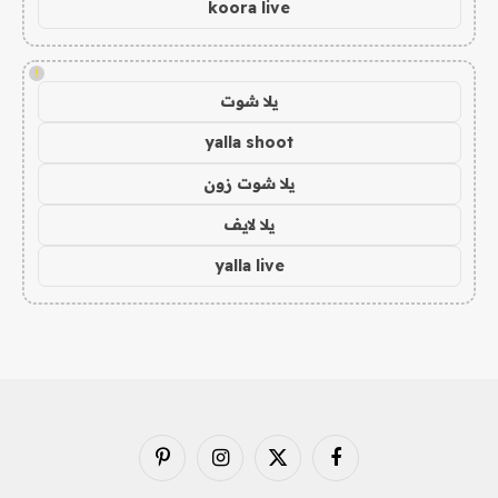
koora live
!
يلا شوت
yalla shoot
يلا شوت زون
يلا لايف
yalla live
فيسبوك
X
الانستغرام
بينتيريست
(Twitter)