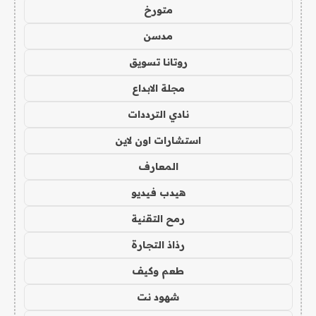
متورخ
مدسن
روتانا تسويق
مجلة الابداع
نادي الترددات
استشارات اون لاين
المعارف
هيدب فيديو
رمح التقنية
رذاذ التجارة
طعم وكيف
شهود نت