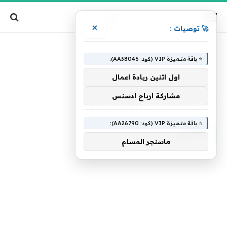
×
🚀 توصيات :
⭐ باقة متميزة VIP (كود: AA38045):
اول اثنين ريادة اعمال
مشاركة ارباح ادسنس
الرئيسية
»
الأغاني
⭐ باقة متميزة VIP (كود: AA26790):
الأغاني
ماسنجر المسلم