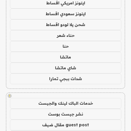
ايتونز امريكي اقساط
ايتونز سعودي اقساط
شحن يلا لودو اقساط
حناء شعر
حنا
ماتشا
شاي ماتشا
شدات ببجي تمارا
!
خدمات الباك لينك والجيست
نشر جيست بوست
guest post مقال ضيف