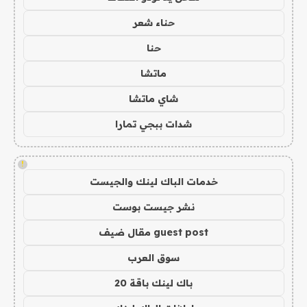
حناء شعر
حنا
ماتشا
شاي ماتشا
شدات ببجي تمارا
!
خدمات الباك لينك والجيست
نشر جيست بوست
guest post مقال ضيف
سوق العرب
باك لينك باقة 20