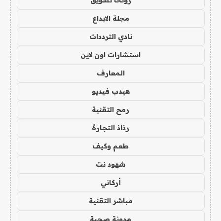
مجلة الابداع
نادي الترددات
استشارات اون لاين
المعارف
هيدب فيديو
رمح التقنية
رذاذ التجارة
طعم وكيف
شهود نت
أركاني
مباشر التقنية
مدونة صحبة