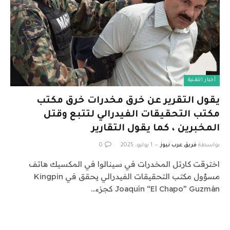
أخبار التقنية
يقول التقرير عن خرق مخدرات خرق مكتب
مكتب التحقيقات الفيدرالي لتتبع وقتل
المخبرين ، كما يقول التقارير
بواسطة
فريق عرب نيوز
1 يوليو، 2025
0
اخترقت كارتل المخدرات في سينالوا في المكسيك هاتف
مسؤول مكتب التحقيقات الفيدرالي يحقق في Kingpin
Joaquín “El Chapo” Guzmán كجزء…