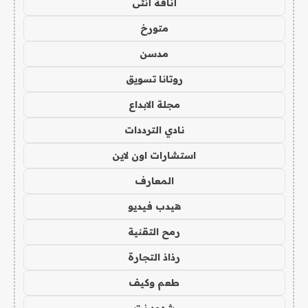
أناقة أنثى
متورخ
مدسن
روتانا تسويق
مجلة الابداع
نادي الترددات
استشارات اون لاين
المعارف
هيدب فيديو
رمح التقنية
رذاذ التجارة
طعم وكيف
شهود نت