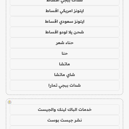
ايتونز امريكي اقساط
ايتونز سعودي اقساط
شحن يلا لودو اقساط
حناء شعر
حنا
ماتشا
شاي ماتشا
شدات ببجي تمارا
!
خدمات الباك لينك والجيست
نشر جيست بوست