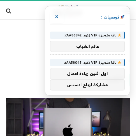
×
توصيات :
باقة متميزة VIP (كود: AA86842):
عالم الشباب
الرئيسية
»
التقرير
باقة متميزة VIP (كود: AA38045):
اول اثنين ريادة اعمال
التقرير
مشاركة ارباح ادسنس