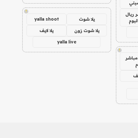
يتي
!
 ريال
يلا شوت
yalla shoot
ليوم
يلا شوت زون
يلا لايف
yalla live
!
مباشر
م
يف