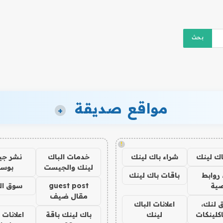
مواقع صديقة
+
!
اك لينك
شراء باك لينك
خدمات الباك
نشر ج
لينك والجيست
بوس
روابط
باقات باك لينك
ية
guest post
سوق ال
مقال ضيف
 لنك،
اعلانات الباك
كلينكات
لينك
باك لينك باقة
اعلانات 