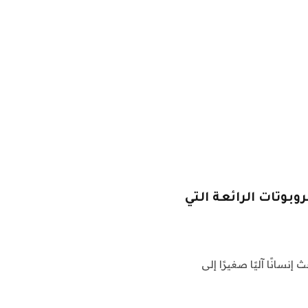
وبوتات الرائعة التي
ضيحي لـ DeepMind ، يدفع باحث إنسانًا آليًا صغيرًا إلى