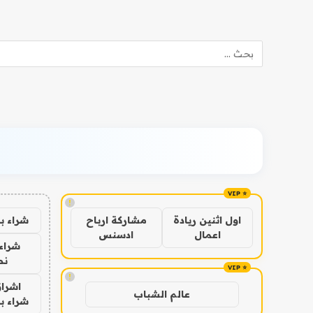
!
شراء ب
اول اثنين ريادة
مشاركة ارباح
اعمال
ادسنس
شراء 
نص
!
اشراق
عالم الشباب
شراء با