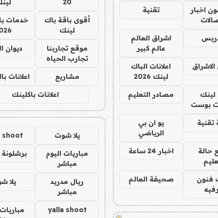
20
لين
ن اخبار
تقنية
صالات
أقوى باقة باك
خدمات با
لينك
026
دريس
اشراق العالم
عالم كبير
موقع تجاربنا
ديوان ا
تجارب الحياه
الاشراق
اعلانات الباك
لينك 2026
مشاريع
اعلانات ب
لينك
مصادر التعليم
اعلانات باكلينك
 بوست
تقنية
يو ان بي
الرياضي
يلا شوت
a shoot
 حالة
اخبار 24 ساعة
مباريات اليوم
برشلونة 
عليم
مباشر
 فنون
صحيفة العالم
ريال مدريد
يلا ش
فيه
مباشر
yalla shoot
مباريات 
!