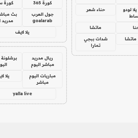
كورة 365
كورة س
ا لودو
حناء شعر
جول العرب
بث مباشر
ساط
goalarab
مدريد ا
نا
ماتشا
يلا لايف
ماتشا
شدات ببجي
تمارا
ريال مدريد
برشلونة 
مباشر اليوم
اليو
مباريات اليوم
يلا لا
مباشر
yalla live