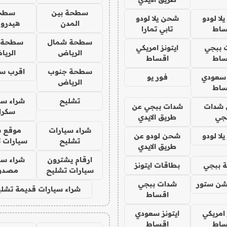
سطحة بين
سطح
ا لودو
شحن يلا لودو
المدن
هيدرو
ساط
تابي تمارا
سطحة شمال
سطحة 
 ببجي
ايتونز امريكي
الرياض
الري
ساط
اقساط
سطحة جنوب
اقرب س
 سعودي
فور يو
الرياض
ساط
تشليح
شراء سي
شدات
شدات ببجي عن
سكرا
جي
طريق الايدي
شراء سيارات
موقع ش
ا لودو
شحن لودو عن
تشليح
سيارات 
طريق الايدي
ارقام يشترون
شراء سي
 ببجي
بطاقات ايتونز
سيارات تشليح
مصدو
شن ستور
شدات ببجي
شراء سيارات قديمة تشلي
اقساط
 امريكي
ايتونز سعودي
ساط
اقساط