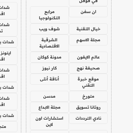
في قوقل
شدات
ان سفن
مرابع
اق
التكنولوجيا
شدات
خيال التقنية
شوف ويب
تم
مجلة الاسهم
الشرقية
شدات بب
الاقتصادية
ايتونز
عالم الايفون
مدونة كوكان
اق
صحيفة نهج
كار نيوز
شدات
اق
موقع خبرة
أناقة أنثى
التقني
شدات بب
متورخ
مدسن
شدات
اق
روتانا تسويق
مجلة الابداع
شدات بب
نادي الترددات
استشارات اون
لاين
متجر 