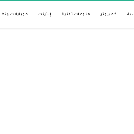
ية
كمبيوتر
منوعات تقنية
إنترنت
موبايلات وتط