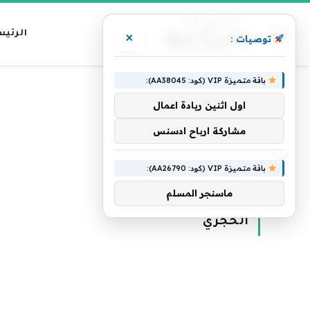
الرئيس
×
توصيات :
باقة متميزة VIP (كود: AA38045):
اول اثنين ريادة اعمال
مشاركة ارباح ادسنس
باقة متميزة VIP (كود: AA26790):
الرئيسية
»
الحجري
ماسنجر المسلم
الحجري