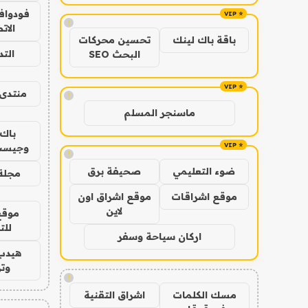
فودوافو
!
الات
باقة باك لينك
تحسين محركات
الت
البحث SEO
منتدى 
!
ماسنجر المسلم
باك 
وجيست
!
ضوء التعليمي
صحيفة برق
مجلة 
موقع اشراقات
موقع اشراق اون
لاين
موقع
للت
اركان سياحة وسفر
هيدب
وتر
!
مسك الكلمات
اشراق التقنية