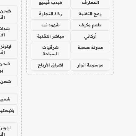
المعارف
هيدب فيديو
شحن يل
رمح التقنية
رذاذ التجارة
اق
طعم وكيف
شهود نت
شدات
اق
أركاني
مباشر التقنية
ايتونز
مدونة صحبة
شرقيات
اق
السياحة
شحن 
موسوعة انوار
اشراق الأرباح
بب
شحن يل
شعبية
بلايستي
ايتونز
اق