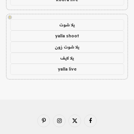
!
يلا شوت
yalla shoot
يلا شوت زون
يلا لايف
yalla live
فيسبوك
X
الانستغرام
بينتيريست
(Twitter)