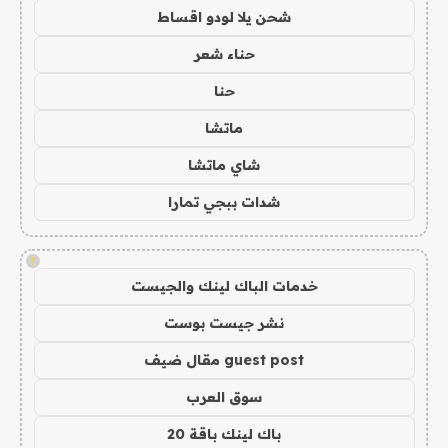
شحن يلا لودو اقساط
حناء شعر
حنا
ماتشا
شاي ماتشا
شدات ببجي تمارا
!
خدمات الباك لينك والجيست
نشر جيست بوست
guest post مقال ضيف
سوق العرب
باك لينك باقة 20