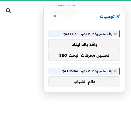
×
توصيات :
باقة متميزة VIP (كود: AA11138):
باقة باك لينك
تحسين محركات البحث SEO
الرئيسية
»
العنصري
باقة متميزة VIP (كود: AA86842):
العنصري
عالم الشباب