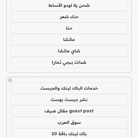
شحن يلا لودو اقساط
حناء شعر
حنا
ماتشا
شاي ماتشا
شدات ببجي تمارا
!
خدمات الباك لينك والجيست
نشر جيست بوست
guest post مقال ضيف
سوق العرب
باك لينك باقة 20