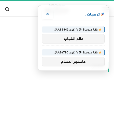
×
توصيات :
باقة متميزة VIP (كود: AA86842):
عالم الشباب
الرئيسية
»
الفنان
باقة متميزة VIP (كود: AA26790):
ماسنجر المسلم
الفنان