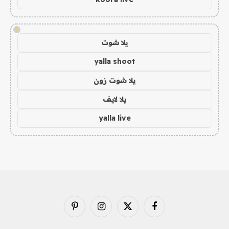
!
يلا شوت
yalla shoot
يلا شوت زون
يلا لايف
yalla live
فيسبوك
X
الانستغرام
بينتيريست
(Twitter)