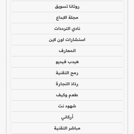
روتانا تسويق
مجلة الابداع
نادي الترددات
استشارات اون لاين
المعارف
هيدب فيديو
رمح التقنية
رذاذ التجارة
طعم وكيف
شهود نت
أركاني
مباشر التقنية