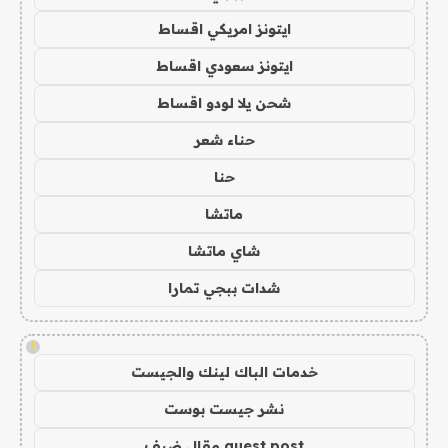
ايتونز امريكي اقساط
ايتونز سعودي اقساط
شحن يلا لودو اقساط
حناء شعر
حنا
ماتشا
شاي ماتشا
شدات ببجي تمارا
!
خدمات الباك لينك والجيست
نشر جيست بوست
guest post مقال ضيف