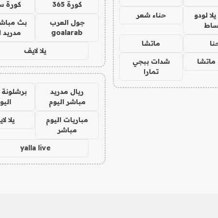
كورة 365
كورة س
ا لودو
حناء شعر
جول العرب
بث مباشر
ساط
goalarab
مدريد ا
نا
ماتشا
يلا لايف
ماتشا
شدات ببجي
تمارا
ريال مدريد
برشلونة 
مباشر اليوم
اليو
مباريات اليوم
يلا لا
مباشر
yalla live