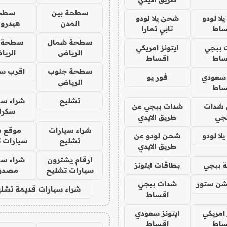
سطحة بين
سطح
ا لودو
شحن يلا لودو
المدن
هيدرو
ساط
تابي تمارا
سطحة شمال
سطحة 
 ببجي
ايتونز امريكي
الرياض
الري
ساط
اقساط
سطحة جنوب
اقرب س
 سعودي
فور يو
الرياض
ساط
تشليح
شراء سي
شدات
شدات ببجي عن
سكرا
جي
طريق الايدي
شراء سيارات
موقع ش
ا لودو
شحن لودو عن
تشليح
سيارات 
طريق الايدي
ارقام يشترون
شراء سي
 ببجي
بطاقات ايتونز
سيارات تشليح
مصدو
شن ستور
شدات ببجي
شراء سيارات قديمة تشلي
اقساط
 امريكي
ايتونز سعودي
ساط
اقساط