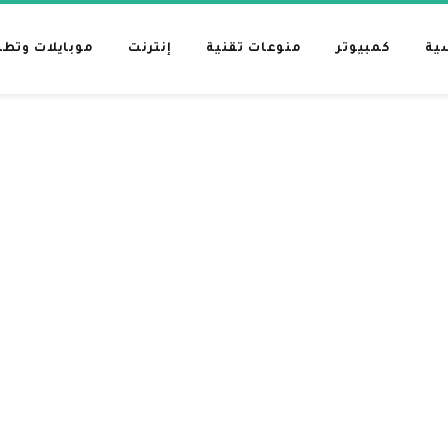
ية
كمبيوتر
منوعات تقنية
إنترنت
موبايلات وتط