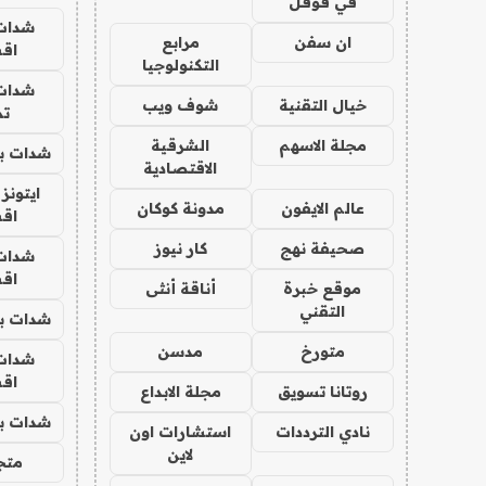
في قوقل
شدات
ان سفن
مرابع
اق
التكنولوجيا
شدات
خيال التقنية
شوف ويب
تم
مجلة الاسهم
الشرقية
شدات بب
الاقتصادية
ايتونز
عالم الايفون
مدونة كوكان
اق
صحيفة نهج
كار نيوز
شدات
اق
موقع خبرة
أناقة أنثى
التقني
شدات بب
متورخ
مدسن
شدات
اق
روتانا تسويق
مجلة الابداع
شدات بب
نادي الترددات
استشارات اون
لاين
متجر 