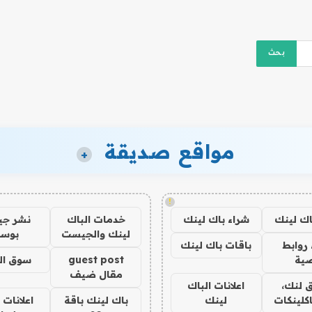
مواقع صديقة
+
!
اك لينك
شراء باك لينك
خدمات الباك
نشر ج
لينك والجيست
بوس
روابط
باقات باك لينك
ية
guest post
سوق ال
مقال ضيف
 لنك،
اعلانات الباك
كلينكات
لينك
باك لينك باقة
اعلانات 