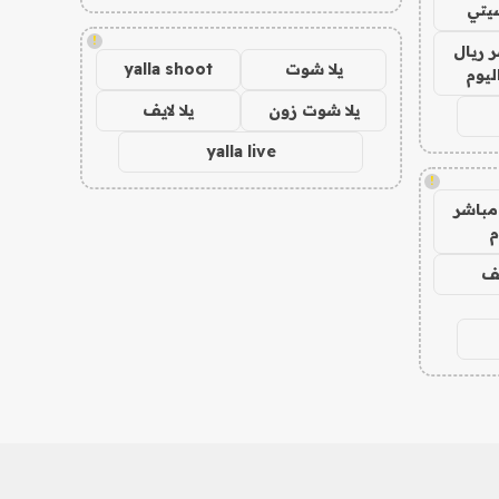
يتي
!
 ريال
يلا شوت
yalla shoot
ليوم
يلا شوت زون
يلا لايف
yalla live
!
مباشر
م
يف