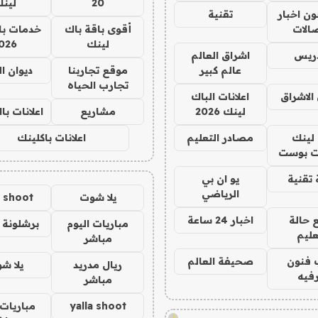
20
لين
ن اخبار
تقنية
صالات
أقوى باقة باك
خدمات با
لينك
026
دريس
اشراق العالم
عالم كبير
موقع تجاربنا
ديوان ا
تجارب الحياه
الاشراق
اعلانات الباك
لينك 2026
مشاريع
اعلانات ب
لينك
مصادر التعليم
اعلانات باكلينك
 بوست
تقنية
يو ان بي
الرياضي
يلا شوت
a shoot
 حالة
اخبار 24 ساعة
مباريات اليوم
برشلونة 
عليم
مباشر
 فنون
صحيفة العالم
ريال مدريد
يلا ش
فيه
مباشر
yalla shoot
مباريات 
!