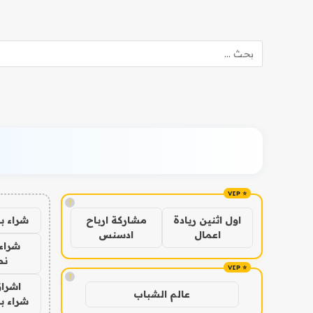
!
شراء ب
اول اثنين ريادة
مشاركة ارباح
اعمال
ادسنس
شراء 
نص
!
اشراق
عالم الشباب
شراء با