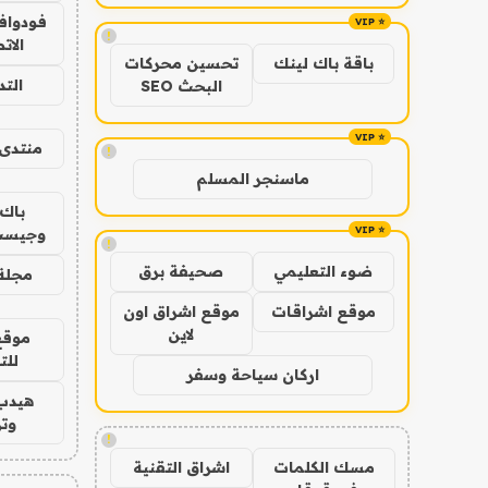
فودوافو
!
الات
باقة باك لينك
تحسين محركات
الت
البحث SEO
منتدى 
!
ماسنجر المسلم
باك 
وجيست
!
ضوء التعليمي
صحيفة برق
مجلة 
موقع اشراقات
موقع اشراق اون
لاين
موقع
للت
اركان سياحة وسفر
هيدب
وتر
!
مسك الكلمات
اشراق التقنية