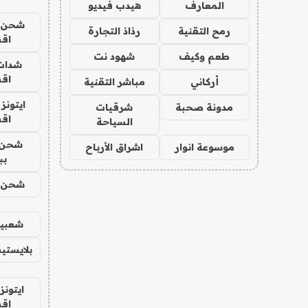
المعارف
هيدب فيديو
شحن يل
رمح التقنية
رذاذ التجارة
اق
طعم وكيف
شهود نت
شدات
اق
أركاني
مباشر التقنية
ايتونز
مدونة صحبة
شرقيات
اق
السياحة
شحن 
موسوعة انوار
اشراق الأرباح
بب
شحن يل
شعبية
بلايستي
ايتونز
اق