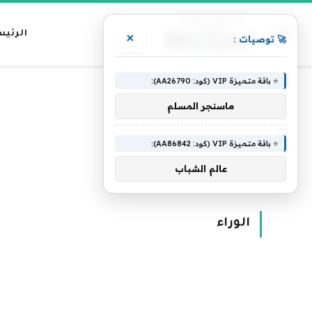
الرئيس
×
🚀 توصيات :
⭐ باقة متميزة VIP (كود: AA26790):
ماسنجر المسلم
⭐ باقة متميزة VIP (كود: AA86842):
عالم الشباب
الرئيسية
»
الوراء
الوراء