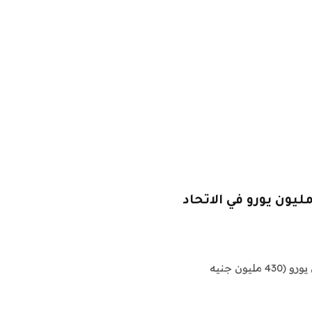
 آبل إلى الوراء ضد “غير مسبوق” 500 مليون يورو في الاتحاد
غيتي الصورتقوم شركة Apple بتسليمها مقابل 500 مليون يورو (430 مليون جنيه