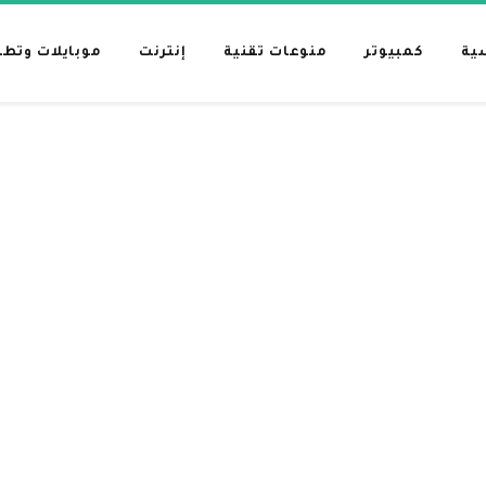
ية
كمبيوتر
منوعات تقنية
إنترنت
موبايلات وتط