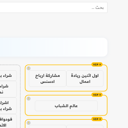
!
شراء ب
اول اثنين ريادة
مشاركة ارباح
اعمال
ادسنس
شراء 
نص
!
اشراق
عالم الشباب
شراء با
فودوافو
!
الات