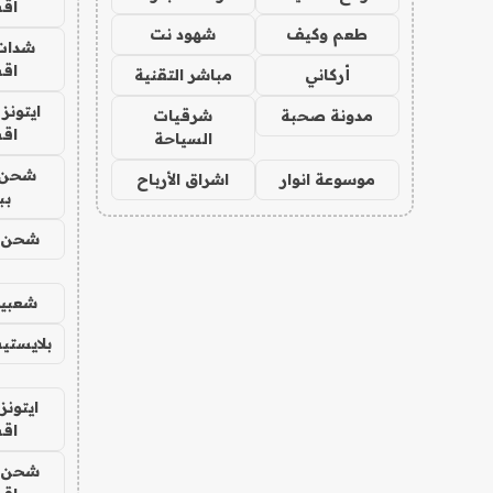
اق
طعم وكيف
شهود نت
شدات
اق
أركاني
مباشر التقنية
ايتونز
مدونة صحبة
شرقيات
اق
السياحة
شحن 
موسوعة انوار
اشراق الأرباح
بب
شحن يل
شعبية
بلايستي
ايتونز
اق
شحن يل