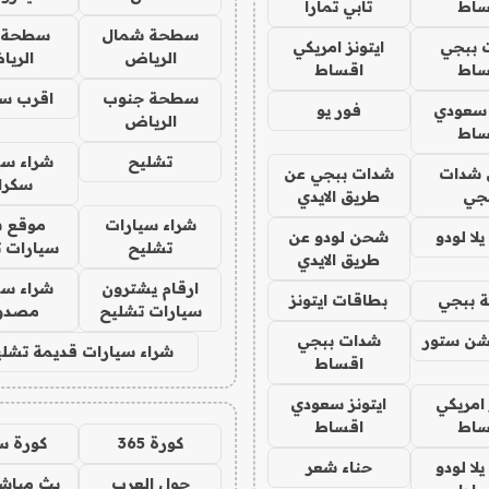
ساط
تابي تمارا
سطحة شمال
سطحة 
 ببجي
ايتونز امريكي
الرياض
الري
ساط
اقساط
سطحة جنوب
اقرب س
 سعودي
فور يو
الرياض
ساط
تشليح
شراء سي
شدات
شدات ببجي عن
سكرا
جي
طريق الايدي
شراء سيارات
موقع ش
ا لودو
شحن لودو عن
تشليح
سيارات 
طريق الايدي
ارقام يشترون
شراء سي
 ببجي
بطاقات ايتونز
سيارات تشليح
مصدو
شن ستور
شدات ببجي
شراء سيارات قديمة تشلي
اقساط
 امريكي
ايتونز سعودي
ساط
اقساط
كورة 365
كورة س
ا لودو
حناء شعر
جول العرب
بث مباشر