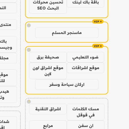
باقة باك لينك
تحسين محركات
الت
البحث SEO
منتدى 
!
ماسنجر المسلم
باك 
وجيست
!
ضوء التعليمي
صحيفة برق
مجلة 
موقع اشراقات
موقع اشراق اون
لاين
موقع
للت
اركان سياحة وسفر
هيدب
وتر
!
مسك الكلمات
اشراق التقنية
في قوقل
شدات
ان سفن
مرابع
اق