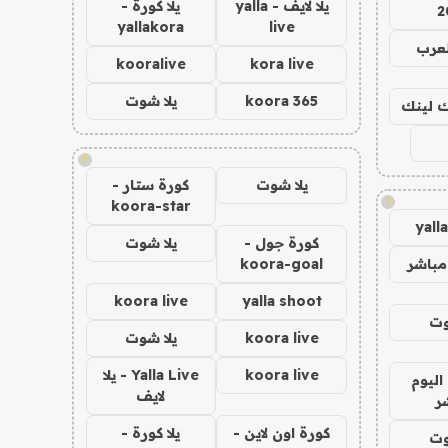
يلا لايف - yalla
يلا كورة -
2
yallakora
live
لعرب
kooralive
kora live
koora 365
يلا شوت
اك لينك
!
يلا شوت
كورة ستار -
!
koora-star
yall
كورة جول -
يلا شوت
مباشر
koora-goal
koora live
yalla shoot
وت
koora live
يلا شوت
koora live
Yalla Live - يلا
اليوم
لايف
ر
كورة اون لاين -
يلا كورة -
وت