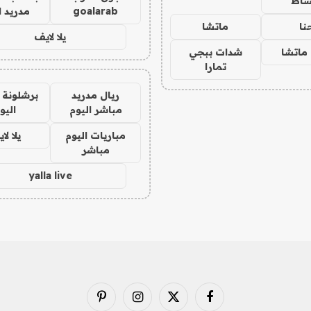
ساط
goalarab
مدريد ا
نا
ماتشا
يلا لايف
ماتشا
شدات ببجي
تمارا
ريال مدريد
برشلونة 
مباشر اليوم
اليو
مباريات اليوم
يلا لا
مباشر
yalla live
فيسبوك
X
الانستغرام
بينتيريست