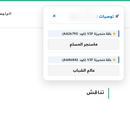
الرئيس
×
توصيات :
باقة متميزة VIP (كود: AA26790):
ماسنجر المسلم
باقة متميزة VIP (كود: AA86842):
عالم الشباب
الرئيسية
»
تناقش
تناقش