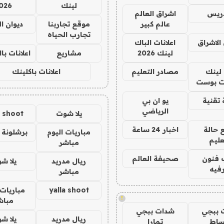
لينك
026
دريس
اشراق العالم
عالم كبير
موقع تجاربنا
ديوان ا
تجارب الحياه
الاشراق
اعلانات الباك
لينك 2026
مشاريع
اعلانات ب
لينك
مصادر التعليم
اعلانات باكلينك
 بوست
تقنية
يو ان بي
الرياضي
يلا شوت
a shoot
 حالة
اخبار 24 ساعة
مباريات اليوم
برشلونة 
عليم
مباشر
 فنون
صحيفة العالم
ريال مدريد
يلا ش
فيه
مباشر
yalla shoot
مباريات 
!
مباش
 ببجي
شدات ببجي
ريال مدريد
يلا ش
ساط
تمارا