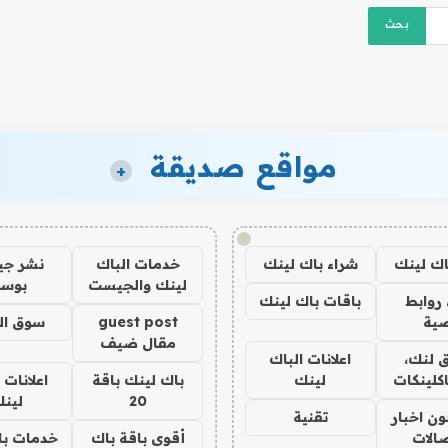
مواقع صديقة
+
!
اك لينك
شراء باك لينك
خدمات الباك
نشر ج
لينك والجيست
بوس
روابط
باقات باك لينك
ية
guest post
سوق ال
مقال ضيف
 لنك،
اعلانات الباك
كلينكات
لينك
باك لينك باقة
اعلانات 
20
لين
ن اخبار
تقنية
صالات
أقوى باقة باك
خدمات با