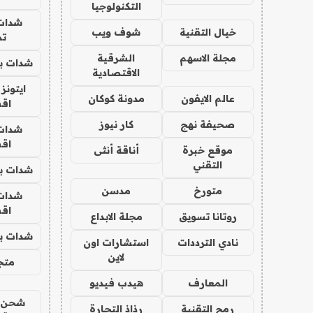
التكنولوجيا
شدات
خيال التقنية
شوف ويب
تم
مجلة الاسهم
الشرقية
شدات بب
الاقتصادية
ايتونز
عالم الايفون
مدونة كوكان
اق
صحيفة نهج
كار نيوز
شدات
اق
موقع خبرة
أناقة أنثى
التقني
شدات بب
متورخ
مدسن
شدات
اق
روتانا تسويق
مجلة الابداع
شدات بب
نادي الترددات
استشارات اون
لاين
متجر 
المعارف
هيدب فيديو
شحن يل
رمح التقنية
رذاذ التجارة