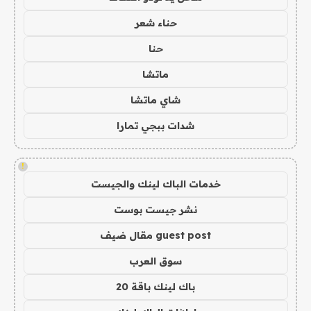
حناء شعر
حنا
ماتشا
شاي ماتشا
شدات ببجي تمارا
!
خدمات الباك لينك والجيست
نشر جيست بوست
guest post مقال ضيف
سوق العرب
باك لينك باقة 20