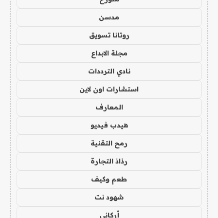
مدسن
روتانا تسويق
مجلة الابداع
نادي الترددات
استشارات اون لاين
المعارف
هيدب فيديو
رمح التقنية
رذاذ التجارة
طعم وكيف
شهود نت
أركاني