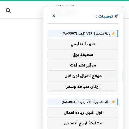
×
توصيات :
باقة متميزة VIP (كود: AA35872):
ضوء التعليمي
صحيفة برق
الرئيسية
»
للثبات
موقع اشراقات
للثبات
موقع اشراق اون لاين
اركان سياحة وسفر
باقة متميزة VIP (كود: AA38045):
اول اثنين ريادة اعمال
مشاركة ارباح ادسنس