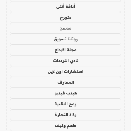
أناقة أنثى
متورخ
مدسن
روتانا تسويق
مجلة الابداع
نادي الترددات
استشارات اون لاين
المعارف
هيدب فيديو
رمح التقنية
رذاذ التجارة
طعم وكيف