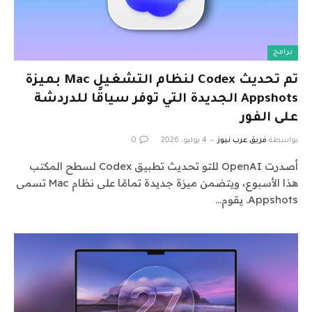
برامج
تم تحديث Codex لنظام التشغيل Mac بميزة
Appshots الجديدة التي توفر سياقًا للدردشة
على الفور
بواسطة
فريق عرب نيوز
4 يوليو، 2026
0
أصدرت OpenAI للتو تحديث تطبيق Codex لسطح المكتب
هذا الأسبوع، ويتضمن ميزة جديدة تمامًا على نظام Mac تسمى
Appshots. يقوم…