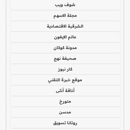
شوف ويب
مجلة الاسهم
الشرقية الاقتصادية
عالم الايفون
مدونة كوكان
صحيفة نهج
كار نيوز
موقع خبرة التقني
أناقة أنثى
متورخ
مدسن
روتانا تسويق