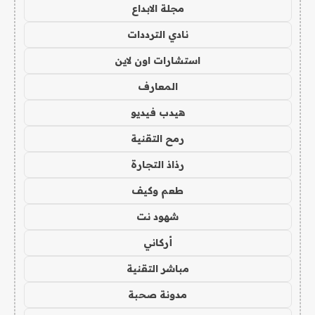
مجلة الابداع
نادي الترددات
استشارات اون لاين
المعارف
هيدب فيديو
رمح التقنية
رذاذ التجارة
طعم وكيف
شهود نت
أركاني
مباشر التقنية
مدونة صحبة