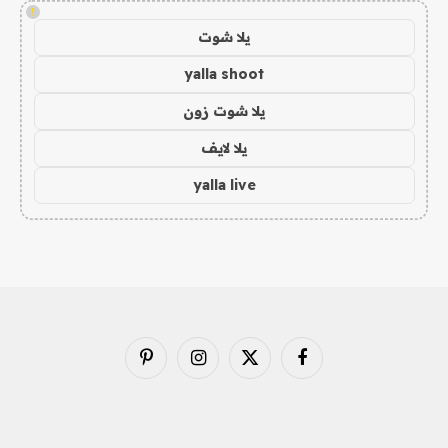
!
يلا شوت
yalla shoot
يلا شوت زون
يلا لايف
yalla live
فيسبوك
X
الانستغرام
بينتيريست
(Twitter)