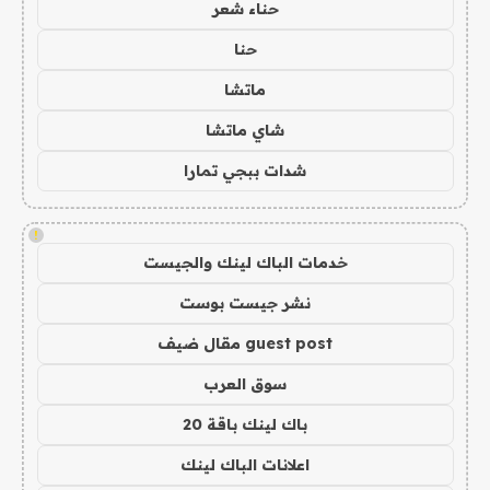
حناء شعر
حنا
ماتشا
شاي ماتشا
شدات ببجي تمارا
!
خدمات الباك لينك والجيست
نشر جيست بوست
guest post مقال ضيف
سوق العرب
باك لينك باقة 20
اعلانات الباك لينك