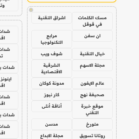
وتر
!
مسك الكلمات
اشراق التقنية
في قوقل
شدات
ان سفن
مرابع
اق
التكنولوجيا
شدات
خيال التقنية
شوف ويب
تم
مجلة الاسهم
الشرقية
شدات بب
الاقتصادية
ايتونز
عالم الايفون
مدونة كوكان
اق
صحيفة نهج
كار نيوز
شدات
اق
موقع خبرة
أناقة أنثى
التقني
شدات بب
متورخ
مدسن
شدات
اق
روتانا تسويق
مجلة الابداع