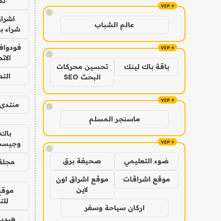
نص
!
اشراق
عالم الشباب
شراء با
فودوافو
!
الات
باقة باك لينك
تحسين محركات
الت
البحث SEO
منتدى 
!
ماسنجر المسلم
باك 
وجيست
!
ضوء التعليمي
صحيفة برق
مجلة 
موقع اشراقات
موقع اشراق اون
لاين
موقع
للت
اركان سياحة وسفر
هيدب