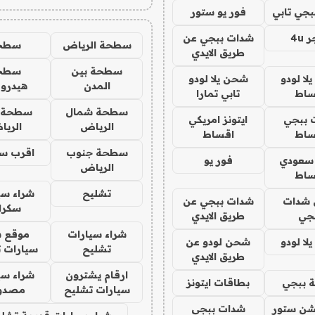
جي تابي
فور يو ستور
4u
شدات ببجي عن
سطحة الرياض
سطح
طريق الايدي
سطحة بين
سطح
ا لودو
شحن يلا لودو
المدن
هيدرو
ساط
تابي تمارا
سطحة شمال
سطحة 
 ببجي
ايتونز امريكي
الرياض
الري
ساط
اقساط
سطحة جنوب
اقرب س
 سعودي
فور يو
الرياض
ساط
تشليح
شراء سي
شدات
شدات ببجي عن
سكرا
جي
طريق الايدي
شراء سيارات
موقع ش
ا لودو
شحن لودو عن
تشليح
سيارات 
طريق الايدي
ارقام يشترون
شراء سي
 ببجي
بطاقات ايتونز
سيارات تشليح
مصدو
شن ستور
شدات ببجي