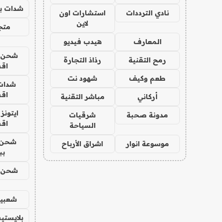
شدات بب
نادي الترددات
استشارات اون
لاين
متجر 
المعارف
هيدب فيديو
شحن يل
رمح التقنية
رذاذ التجارة
اق
طعم وكيف
شهود نت
شدات
اق
أركاني
مباشر التقنية
ايتونز
مدونة صحبة
شرقيات
اق
السياحة
شحن 
موسوعة انوار
اشراق الأرباح
بب
شحن يل
شعبية
بلايستي