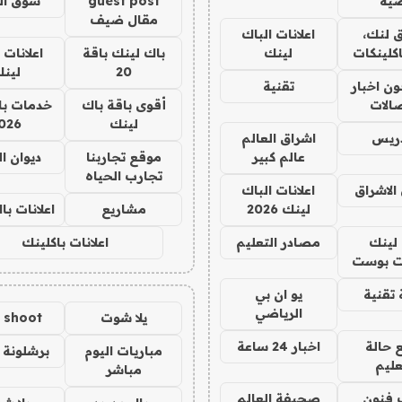
ية
guest post
سوق ال
مقال ضيف
 لنك،
اعلانات الباك
كلينكات
لينك
باك لينك باقة
اعلانات 
20
لين
ن اخبار
تقنية
صالات
أقوى باقة باك
خدمات با
لينك
026
دريس
اشراق العالم
عالم كبير
موقع تجاربنا
ديوان ا
تجارب الحياه
الاشراق
اعلانات الباك
لينك 2026
مشاريع
اعلانات ب
لينك
مصادر التعليم
اعلانات باكلينك
 بوست
تقنية
يو ان بي
الرياضي
يلا شوت
a shoot
 حالة
اخبار 24 ساعة
مباريات اليوم
برشلونة 
عليم
مباشر
 فنون
صحيفة العالم