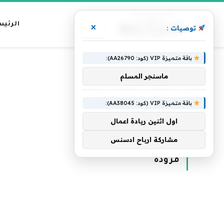
الرئيس
×
توصيات :
باقة متميزة VIP (كود: AA26790):
ماسنجر المسلم
باقة متميزة VIP (كود: AA38045):
اول اثنين ريادة اعمال
الرئيسية
»
مزودة
مشاركة ارباح ادسنس
مزودة