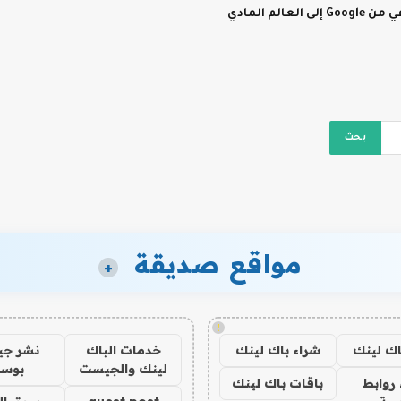
مواقع صديقة
+
!
اك لينك
شراء باك لينك
خدمات الباك
نشر ج
لينك والجيست
بوس
روابط
باقات باك لينك