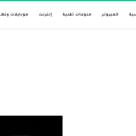
ية
كمبيوتر
منوعات تقنية
إنترنت
موبايلات وتط