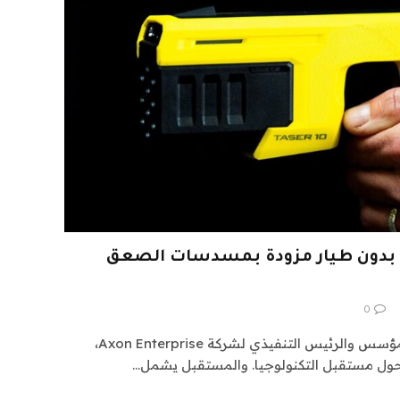
ات بدون طيار مزودة بمسدسات الصعق
0
متاح لأكثر من عامنتحدث إلى المؤسس والرئيس التنفيذي لشركة Axon Enterprise،