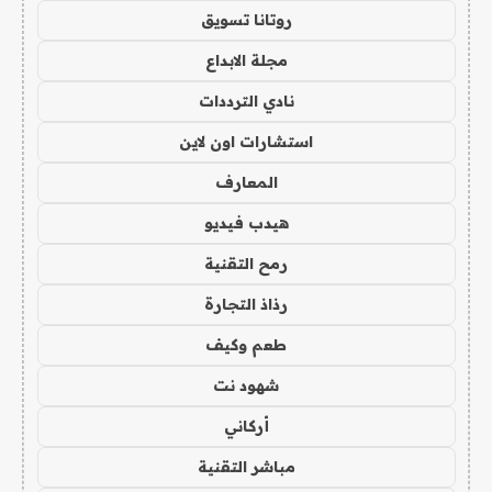
روتانا تسويق
مجلة الابداع
نادي الترددات
استشارات اون لاين
المعارف
هيدب فيديو
رمح التقنية
رذاذ التجارة
طعم وكيف
شهود نت
أركاني
مباشر التقنية