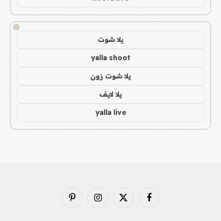
!
يلا شوت
yalla shoot
يلا شوت زون
يلا لايف
yalla live
فيسبوك
X
الانستغرام
بينتيريست
(Twitter)