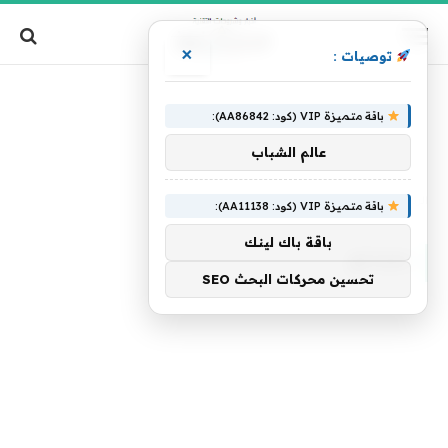
×
توصيات :
باقة متميزة VIP (كود: AA86842):
عالم الشباب
الرئيسية
»
مصانع
باقة متميزة VIP (كود: AA11138):
باقة باك لينك
مصانع
تحسين محركات البحث SEO