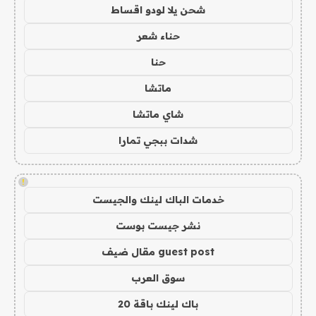
شحن يلا لودو اقساط
حناء شعر
حنا
ماتشا
شاي ماتشا
شدات ببجي تمارا
!
خدمات الباك لينك والجيست
نشر جيست بوست
guest post مقال ضيف
سوق العرب
باك لينك باقة 20