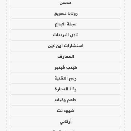
مدسن
روتانا تسويق
مجلة الابداع
نادي الترددات
استشارات اون لاين
المعارف
هيدب فيديو
رمح التقنية
رذاذ التجارة
طعم وكيف
شهود نت
أركاني