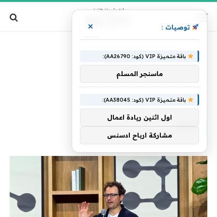
×
توصيات :
باقة متميزة VIP (كود: AA26790):
ماسنجر المسلم
الرئيسية
»
مهما
باقة متميزة VIP (كود: AA38045):
اول اثنين ريادة اعمال
مهما
مشاركة ارباح ادسنس