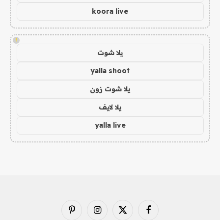
koora live
!
يلا شوت
yalla shoot
يلا شوت زون
يلا لايف
yalla live
فيسبوك
X
الانستغرام
بينتيريست