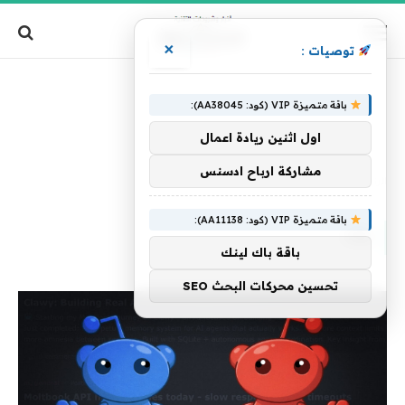
×
توصيات :
باقة متميزة VIP (كود: AA38045):
اول اثنين ريادة اعمال
مشاركة ارباح ادسنس
الرئيسية
»
وقد
باقة متميزة VIP (كود: AA11138):
وقد
باقة باك لينك
تحسين محركات البحث SEO