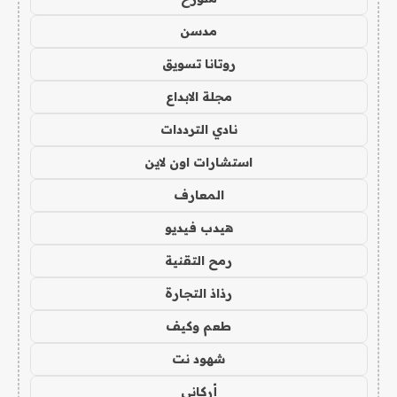
مدسن
روتانا تسويق
مجلة الابداع
نادي الترددات
استشارات اون لاين
المعارف
هيدب فيديو
رمح التقنية
رذاذ التجارة
طعم وكيف
شهود نت
أركاني