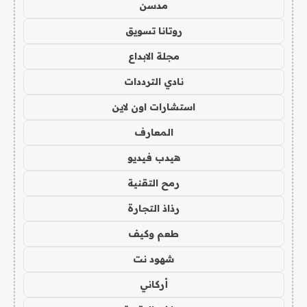
مدسن
روتانا تسويق
مجلة الابداع
نادي الترددات
استشارات اون لاين
المعارف
هيدب فيديو
رمح التقنية
رذاذ التجارة
طعم وكيف
شهود نت
أركاني