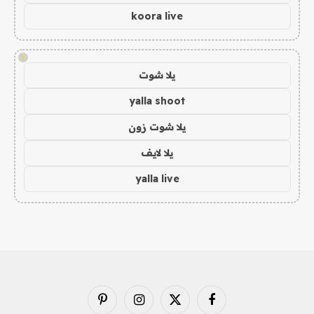
koora live
!
يلا شوت
yalla shoot
يلا شوت زون
يلا لايف
yalla live
فيسبوك
X
الانستغرام
بينتيريست