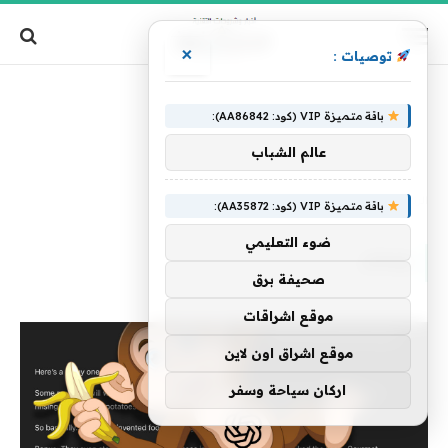
×
توصيات :
باقة متميزة VIP (كود: AA86842):
عالم الشباب
الرئيسية
»
ويحذر
باقة متميزة VIP (كود: AA35872):
ضوء التعليمي
ويحذر
صحيفة برق
موقع اشراقات
موقع اشراق اون لاين
اركان سياحة وسفر