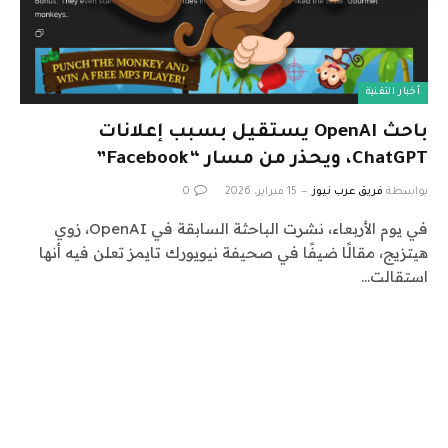
أخبار التقنية
باحث OpenAI يستقيل بسبب إعلانات
ChatGPT، ويحذر من مسار “Facebook”
بواسطة
فريق عرب نيوز
15 فبراير، 2026
0
في يوم الأربعاء، نشرت الباحثة السابقة في OpenAI، زوي
هيتزيج، مقالًا ضيفًا في صحيفة نيويورك تايمز تعلن فيه أنها
استقالت…