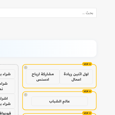
!
شراء ب
اول اثنين ريادة
مشاركة ارباح
اعمال
ادسنس
شراء 
نص
!
اشراق
عالم الشباب
شراء با
فودوافو