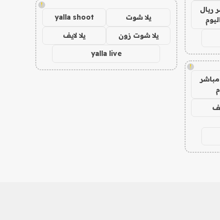
!
 ريال
يلا شوت
yalla shoot
ليوم
يلا شوت زون
يلا لايف
yalla live
!
مباشر
م
يف