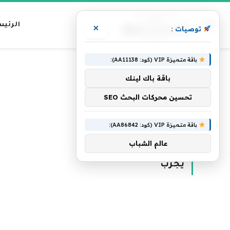
الرئيس
×
توصيات :
باقة متميزة VIP (كود: AA11138):
باقة باك لينك
تحسين محركات البحث SEO
باقة متميزة VIP (كود: AA86842):
الرئيسية
»
يجرب
عالم الشباب
يجرب