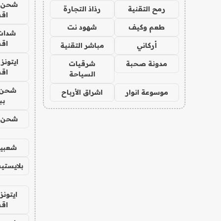
شحن يل
رمح التقنية
رذاذ التجارة
اق
طعم وكيف
شهود نت
شدات
اق
أركاني
مباشر التقنية
ايتونز
مدونة صحبة
شرقيات
اق
السياحة
شحن 
موسوعة انوار
اشراق الأرباح
بب
شحن يل
شعبية
بلايستي
ايتونز
اق