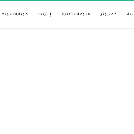
ية
كمبيوتر
منوعات تقنية
إنترنت
موبايلات وتط