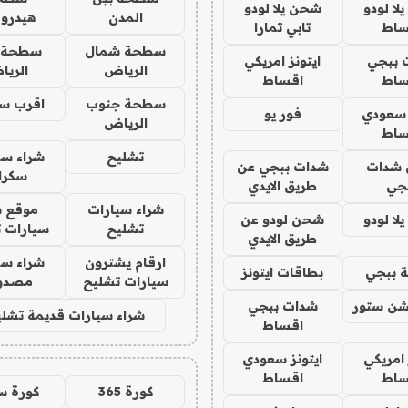
ا لودو
شحن يلا لودو
المدن
هيدرو
ساط
تابي تمارا
سطحة شمال
سطحة 
 ببجي
ايتونز امريكي
الرياض
الري
ساط
اقساط
سطحة جنوب
اقرب س
 سعودي
فور يو
الرياض
ساط
تشليح
شراء سي
شدات
شدات ببجي عن
سكرا
جي
طريق الايدي
شراء سيارات
موقع ش
ا لودو
شحن لودو عن
تشليح
سيارات 
طريق الايدي
ارقام يشترون
شراء سي
 ببجي
بطاقات ايتونز
سيارات تشليح
مصدو
شن ستور
شدات ببجي
شراء سيارات قديمة تشلي
اقساط
 امريكي
ايتونز سعودي
ساط
اقساط
كورة 365
كورة س