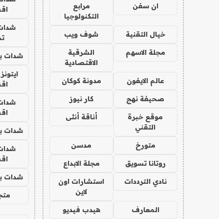
ان سفن
مرابع
اق
التكنولوجيا
شدات
خيال التقنية
شوف ويب
تم
مجلة الاسهم
الشرقية
شدات بب
الاقتصادية
ايتونز
عالم الايفون
مدونة كوكان
اق
صحيفة نهج
كار نيوز
شدات
اق
موقع خبرة
أناقة أنثى
التقني
شدات بب
متورخ
مدسن
شدات
اق
روتانا تسويق
مجلة الابداع
شدات بب
نادي الترددات
استشارات اون
لاين
متجر 
المعارف
هيدب فيديو