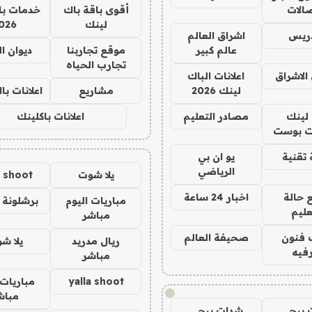
صالات
أقوى باقة باك
خدمات با
لينك
026
دريس
اشراق العالم
عالم كبير
موقع تجاربنا
ديوان ا
تجارب الحياه
الاشراق
اعلانات الباك
لينك 2026
مشاريع
اعلانات ب
لينك
مصادر التعليم
اعلانات باكلينك
 بوست
تقنية
يو ان بي
الرياضي
يلا شوت
a shoot
 حالة
اخبار 24 ساعة
مباريات اليوم
برشلونة 
عليم
مباشر
 فنون
صحيفة العالم
ريال مدريد
يلا ش
فيه
مباشر
yalla shoot
مباريات 
!
مباش
 ببجي
شدات ببجي