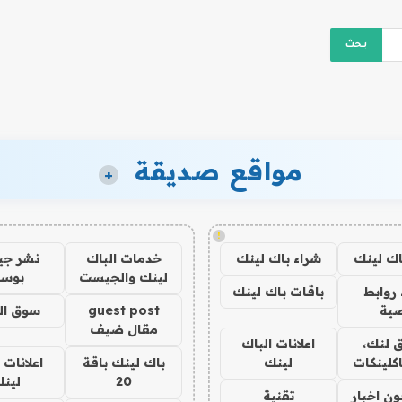
مواقع صديقة
+
!
اك لينك
شراء باك لينك
خدمات الباك
نشر ج
لينك والجيست
بوس
روابط
باقات باك لينك
ية
guest post
سوق ال
مقال ضيف
 لنك،
اعلانات الباك
كلينكات
لينك
باك لينك باقة
اعلانات 
20
لين
ن اخبار
تقنية