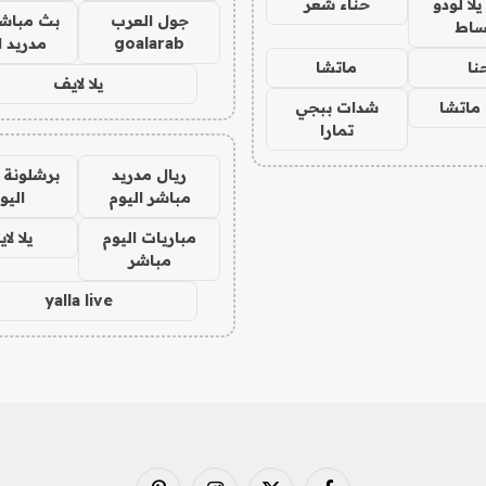
ا لودو
حناء شعر
جول العرب
بث مباشر
ساط
goalarab
مدريد ا
نا
ماتشا
يلا لايف
ماتشا
شدات ببجي
تمارا
ريال مدريد
برشلونة 
مباشر اليوم
اليو
مباريات اليوم
يلا لا
مباشر
yalla live