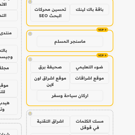
!
الات
باقة باك لينك
تحسين محركات
الت
البحث SEO
منتدى 
!
ماسنجر المسلم
باك 
وجيست
!
ضوء التعليمي
صحيفة برق
مجلة 
موقع اشراقات
موقع اشراق اون
لاين
موقع
للت
اركان سياحة وسفر
هيدب
وتر
!
مسك الكلمات
اشراق التقنية
في قوقل
شدات