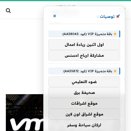
×
توصيات :
باقة متميزة VIP (كود: AA38045):
اول اثنين ريادة اعمال
مشاركة ارباح ادسنس
الرئيسية
»
يعملون
باقة متميزة VIP (كود: AA35872):
يعملون
ضوء التعليمي
صحيفة برق
موقع اشراقات
موقع اشراق اون لاين
اركان سياحة وسفر