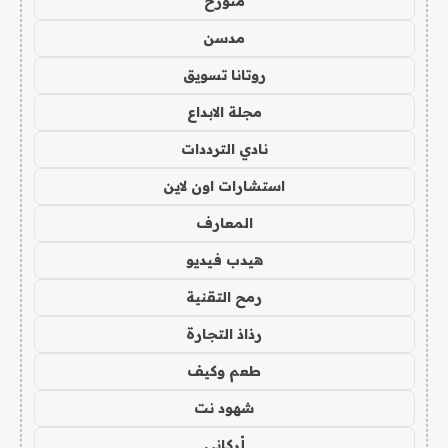
متورخ
مدسن
روتانا تسويق
مجلة الابداع
نادي الترددات
استشارات اون لاين
المعارف
هيدب فيديو
رمح التقنية
رذاذ التجارة
طعم وكيف
شهود نت
أركاني