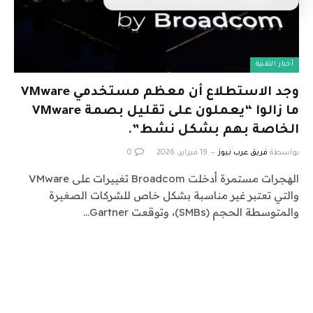
أخبار التقنية
وجد الاستطلاع أن معظم مستخدمي VMware
ما زالوا “يعملون على تقليل بصمة VMware
الخاصة بهم بشكل نشط”.
بواسطة
فريق عرب نيوز
19 فبراير، 2026
0
الهجرات مستمرة أدخلت Broadcom تغييرات على VMware
والتي تعتبر غير مناسبة بشكل خاص للشركات الصغيرة
والمتوسطة الحجم (SMBs)، وتوقعت Gartner…