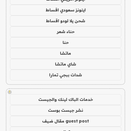
ايتونز سعودي اقساط
شحن يلا لودو اقساط
حناء شعر
حنا
ماتشا
شاي ماتشا
شدات ببجي تمارا
!
خدمات الباك لينك والجيست
نشر جيست بوست
guest post مقال ضيف