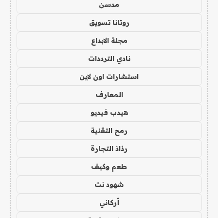
مدسن
روتانا تسويق
مجلة الابداع
نادي الترددات
استشارات اون لاين
المعارف
هيدب فيديو
رمح التقنية
رذاذ التجارة
طعم وكيف
شهود نت
أركاني