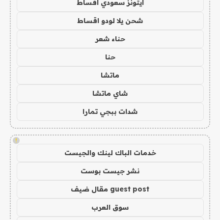
ايتونز سعودي اقساط
شحن يلا لودو اقساط
حناء شعر
حنا
ماتشا
شاي ماتشا
شدات ببجي تمارا
!
خدمات الباك لينك والجيست
نشر جيست بوست
guest post مقال ضيف
سوق العرب