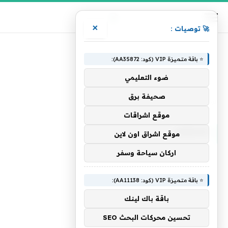
×
🚀 توصيات :
⭐ باقة متميزة VIP (كود: AA35872):
ضوء التعليمي
صحيفة برق
الرئيسية
»
argens
موقع اشراقات
ARGENS
موقع اشراق اون لاين
اركان سياحة وسفر
⭐ باقة متميزة VIP (كود: AA11138):
باقة باك لينك
تحسين محركات البحث SEO