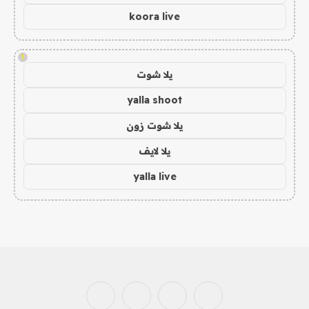
koora live
!
يلا شوت
yalla shoot
يلا شوت زون
يلا لايف
yalla live
فيسبوك
X
الانستغرام
بينتيريست