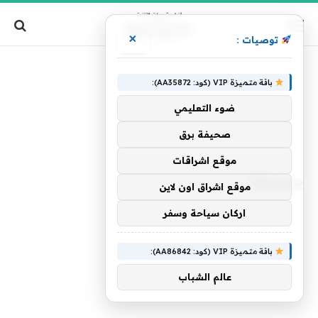
×
توصيات :
باقة متميزة VIP (كود: AA35872):
ضوء التعليمي
صحيفة برق
الرئيسية
»
Home
موقع اشراقات
Home
موقع اشراق اون لاين
اركان سياحة وسفر
باقة متميزة VIP (كود: AA86842):
عالم الشباب