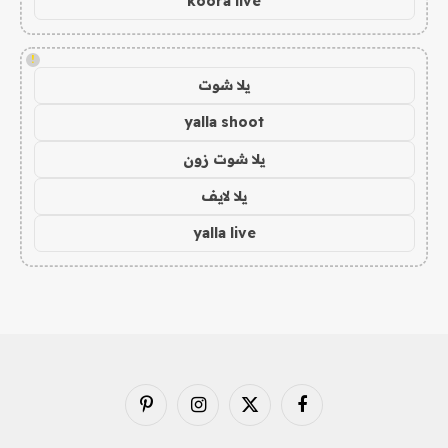
koora live
!
يلا شوت
yalla shoot
يلا شوت زون
يلا لايف
yalla live
فيسبوك
X
الانستغرام
بينتيريست
(Twitter)