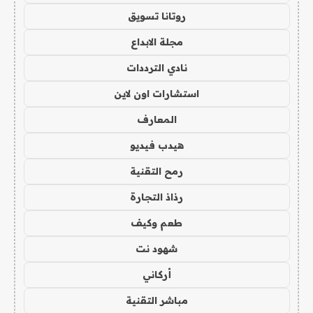
روتانا تسويق
مجلة الابداع
نادي الترددات
استشارات اون لاين
المعارف
هيدب فيديو
رمح التقنية
رذاذ التجارة
طعم وكيف
شهود نت
أركاني
مباشر التقنية