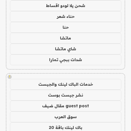
شحن يلا لودو اقساط
حناء شعر
حنا
ماتشا
شاي ماتشا
شدات ببجي تمارا
!
خدمات الباك لينك والجيست
نشر جيست بوست
guest post مقال ضيف
سوق العرب
باك لينك باقة 20