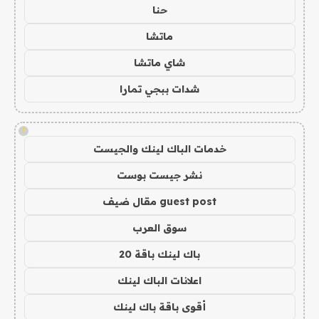
حنا
ماتشا
شاي ماتشا
شدات ببجي تمارا
!
خدمات الباك لينك والجيست
نشر جيست بوست
guest post مقال ضيف
سوق العرب
باك لينك باقة 20
اعلانات الباك لينك
أقوى باقة باك لينك