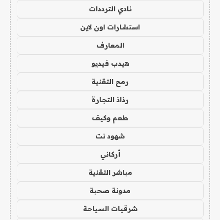
نادي الترددات
استشارات اون لاين
المعارف
هيدب فيديو
رمح التقنية
رذاذ التجارة
طعم وكيف
شهود نت
أركاني
مباشر التقنية
مدونة صحبة
شرقيات السياحة